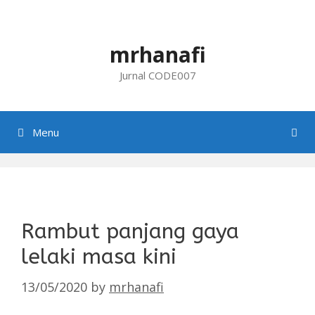
Skip
to
content
mrhanafi
Jurnal CODE007
Menu
Rambut panjang gaya
lelaki masa kini
13/05/2020
by
mrhanafi