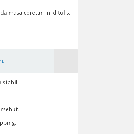
a masa coretan ini ditulis.
hu
stabil.
ersebut.
pping.