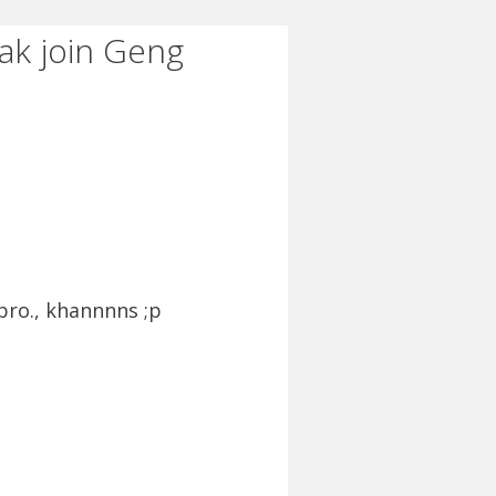
ak join Geng
bro., khannnns ;p