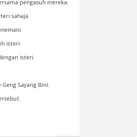
bersama pengasuh mereka.
eri sahaja.
menemani.
 isteri.
engan isteri.
 Geng Sayang Bini.
ersebut.