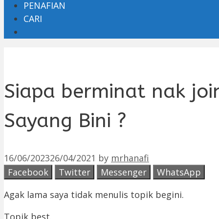
PENAFIAN
CARI
Siapa berminat nak joi
Sayang Bini ?
16/06/2023
26/04/2021
by
mrhanafi
Facebook
Twitter
Messenger
WhatsApp
Agak lama saya tidak menulis topik begini.
Topik best.