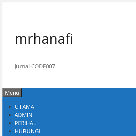
Skip
to
content
mrhanafi
Jurnal CODE007
Menu
UTAMA
ADMIN
PERIHAL
HUBUNGI