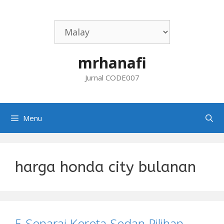
Skip
to
content
mrhanafi
Jurnal CODE007
Menu
harga honda city bulanan
5 Senarai Kereta Sedan Pilihan