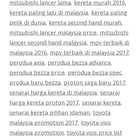
mitsubishi lancer lama
,
kereta murah 2016
,
kereta paling laju di malaysia
,
kereta paling
pelik di dunia
,
kereta second hand murah
,
mitsubishi lancer malaysia price
,
mitsubishi
lancer second hand malaysia
,
mpv terbaik di
malaysia 2016
,
mpv terbaik di malaysia 2017
,
perodua axia
,
perodua bezza advance
,
perodua bezza price
,
perodua bezza spec
,
produa baru bezza
,
proton saga baru 2017
,
senarai harga kereta di malaysia
,
senarai
harga kereta proton 2017
,
senarai kereta
,
senarai kereta pilihan idaman
,
toyota
malaysia promotion 2017
,
toyota vios
malaysia promotion
,
toyota vios price list