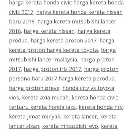
harga kereta honda civic harga kereta honda
civic 2017
,
harga kereta honda kereta nissan
baru 2016
,
harga kereta mitsubishi lancer
2016
,
harga kereta nissan
,
harga kereta
produa
,
harga kereta proton 2017
,
harga
kereta proton harga kereta toyota
,
harga
mitsubishi lancer malaysia
,
harga proton
2017
,
harga proton iriz 2017
,
harga proton
persona baru 2017 harga kereta perodua
,
harga proton preve
,
honda city vs toyota
vios
,
kereta axia murah
,
kereta honda civic
terbaru kereta honda jazz
,
kereta honda hrv
,
kereta jimat minyak
,
kereta lancer
,
kereta
lancer zizan
,
kereta mitsubishi evo
,
kereta