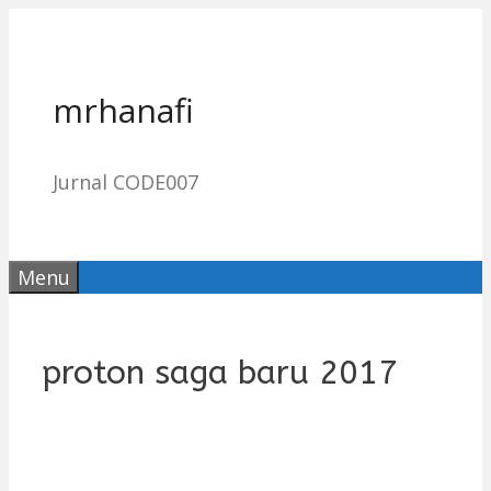
Skip
to
content
mrhanafi
Jurnal CODE007
Menu
proton saga baru 2017