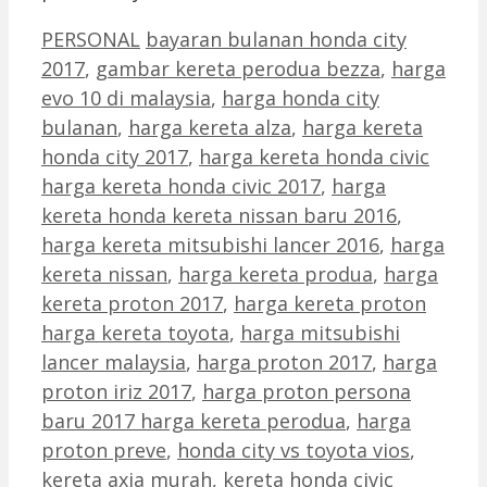
Categories
Tags
PERSONAL
bayaran bulanan honda city
2017
,
gambar kereta perodua bezza
,
harga
evo 10 di malaysia
,
harga honda city
bulanan
,
harga kereta alza
,
harga kereta
honda city 2017
,
harga kereta honda civic
harga kereta honda civic 2017
,
harga
kereta honda kereta nissan baru 2016
,
harga kereta mitsubishi lancer 2016
,
harga
kereta nissan
,
harga kereta produa
,
harga
kereta proton 2017
,
harga kereta proton
harga kereta toyota
,
harga mitsubishi
lancer malaysia
,
harga proton 2017
,
harga
proton iriz 2017
,
harga proton persona
baru 2017 harga kereta perodua
,
harga
proton preve
,
honda city vs toyota vios
,
kereta axia murah
,
kereta honda civic