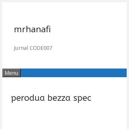
Skip
to
content
mrhanafi
Jurnal CODE007
Menu
perodua bezza spec