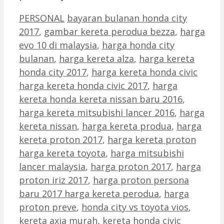
Categories
Tags
PERSONAL
bayaran bulanan honda city
2017
,
gambar kereta perodua bezza
,
harga
evo 10 di malaysia
,
harga honda city
bulanan
,
harga kereta alza
,
harga kereta
honda city 2017
,
harga kereta honda civic
harga kereta honda civic 2017
,
harga
kereta honda kereta nissan baru 2016
,
harga kereta mitsubishi lancer 2016
,
harga
kereta nissan
,
harga kereta produa
,
harga
kereta proton 2017
,
harga kereta proton
harga kereta toyota
,
harga mitsubishi
lancer malaysia
,
harga proton 2017
,
harga
proton iriz 2017
,
harga proton persona
baru 2017 harga kereta perodua
,
harga
proton preve
,
honda city vs toyota vios
,
kereta axia murah
,
kereta honda civic