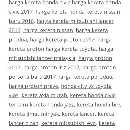
harga kereta honda civic harga kereta honda
civic 2017
,
harga kereta honda kereta nissan
baru 2016
,
harga kereta mitsubishi lancer
2016
,
harga kereta nissan
,
harga kereta
produa
,
harga kereta proton 2017
,
harga
kereta proton harga kereta toyota
,
harga
mitsubishi lancer malaysia
,
harga proton
2017
,
harga proton iriz 2017
,
harga proton
persona baru 2017 harga kereta perodua
,
harga proton preve
,
honda city vs toyota
vios
,
kereta axia murah
,
kereta honda civic
terbaru kereta honda jazz
,
kereta honda hrv
,
kereta jimat minyak
,
kereta lancer
,
kereta
lancer zizan
,
kereta mitsubishi evo
,
kereta