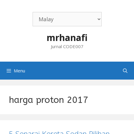
Skip
to
content
mrhanafi
Jurnal CODE007
Menu
harga proton 2017
5 Senarai Kereta Sedan Pilihan