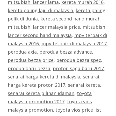
mitsubishi lancer lama
,
kereta murah 2016
,
kereta paling laju di malaysia
,
kereta paling
pelik di dunia
,
kereta second hand murah
,
mitsubishi lancer malaysia price
,
mitsubishi
lancer second hand malaysia
,
mpv terbaik di
malaysia 2016
,
mpv terbaik di malaysia 2017
,
perodua axia
,
perodua bezza advance
,
perodua bezza price
,
perodua bezza spec
,
produa baru bezza
,
proton saga baru 2017
,
senarai harga kereta di malaysia
,
senarai
harga kereta proton 2017
,
senarai kereta
,
senarai kereta pilihan idaman
,
toyota
malaysia promotion 2017
,
toyota vios
malaysia promotion
,
toyota vios price list