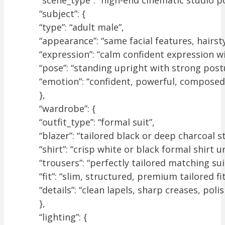
“subject”: {
“type”: “adult male”,
“appearance”: “same facial features, hairsty
“expression”: “calm confident expression w
“pose”: “standing upright with strong post
“emotion”: “confident, powerful, composed
},
“wardrobe”: {
“outfit_type”: “formal suit”,
“blazer”: “tailored black or deep charcoal s
“shirt”: “crisp white or black formal shirt 
“trousers”: “perfectly tailored matching sui
“fit”: “slim, structured, premium tailored fit
“details”: “clean lapels, sharp creases, poli
},
“lighting”: {