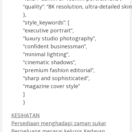
“quality”: “8K resolution, ultra-detailed sk
},
“style_keywords”: [
“executive portrait”,
“luxury studio photography”,
“confident businessman”,
“minimal lighting”,
“cinematic shadows”,
“premium fashion editorial”,
“sharp and sophisticated”,
“magazine cover style”
]
}
Categories
KESIHATAN
Persediaan menghadapi zaman sukar
Berpeluang merasai kelupis Kedayan