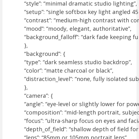
“style”: “minimal dramatic studio lighting”,
“setup”: “single softbox key light angled 4
“contrast”: “medium-high contrast with co
“mood”: “moody, elegant, authoritative”,
“background_falloff”: “dark fade keeping fu
},
“background”: {
“type”: “dark seamless studio backdrop”,
“color”: “matte charcoal or black”,
“distraction_level”: “none, fully isolated sub
},
“camera”: {
“angle”: “eye-level or slightly lower for pow
“composition”: “mid-length portrait, subjec
“focus”: “ultra-sharp focus on eyes and faci
“depth_of_field”: “shallow depth of field f
“lens”: “85mm or 105mm portrait lens”,