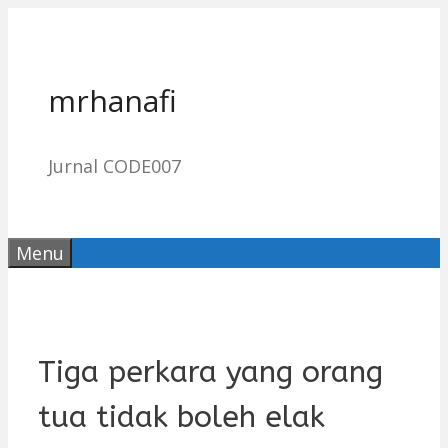
Skip
to
content
mrhanafi
Jurnal CODE007
Menu
Tiga perkara yang orang
tua tidak boleh elak