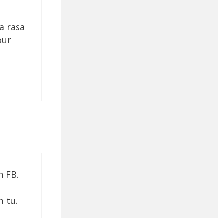
a rasa
our
n FB.
m tu.