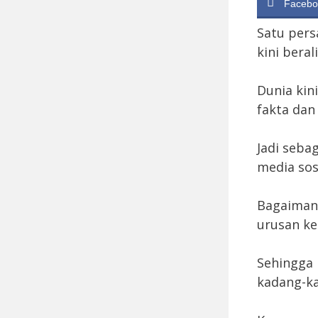
Facebo
Satu pers
kini bera
Dunia kin
fakta dan
Jadi seba
media sos
Bagaimana
urusan ke
Sehingga 
kadang-ka