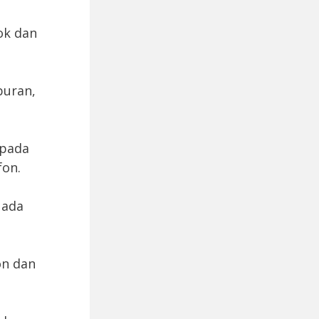
ok dan
buran,
ipada
fon.
 ada
on dan