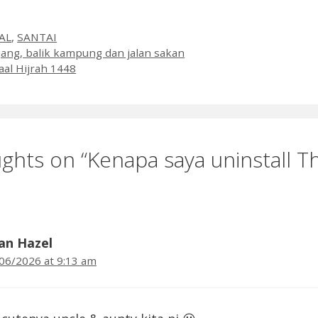
es
AL
,
SANTAI
jang, balik kampung dan jalan sakan
al Hijrah 1448
ghts on “Kenapa saya uninstall T
an Hazel
06/2026 at 9:13 am