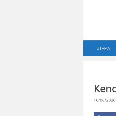
Skip
to
content
UTAMA
Kena
16/06/2026