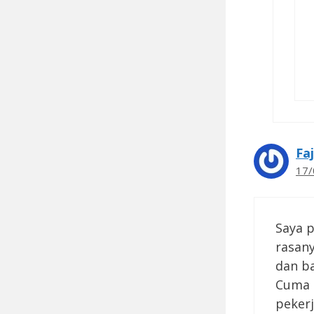
Fa
17/
Saya 
rasany
dan ba
Cuma 
pekerj