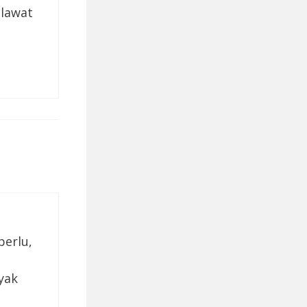
 lawat
perlu,
yak