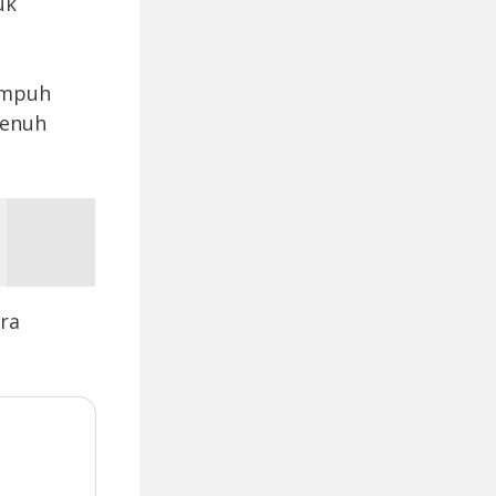
uk
 ampuh
penuh
ra