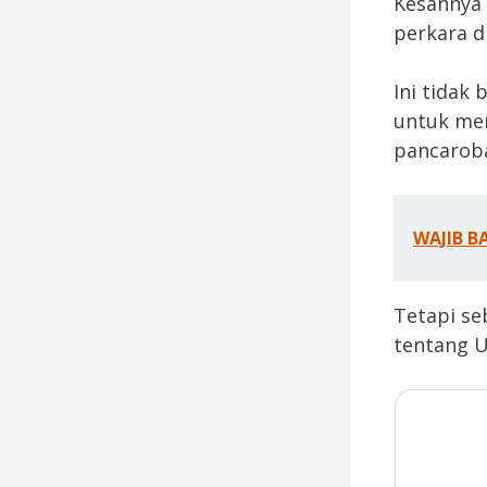
Kesannya 
perkara di
Ini tidak
untuk men
pancarob
WAJIB B
Tetapi se
tentang U