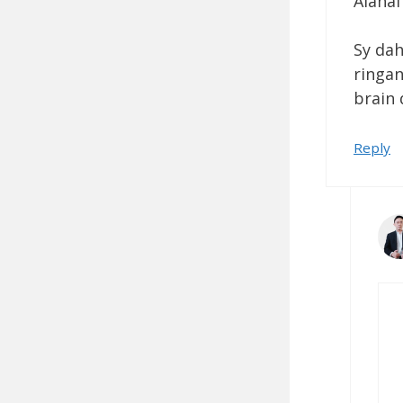
Alahai
Sy dah
ringan
brain 
Reply