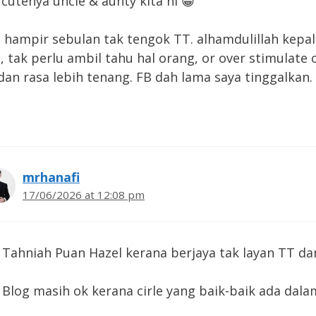
 cutenya uncle & aunty kita ni 😀
 hampir sebulan tak tengok TT. alhamdulillah kepal
, tak perlu ambil tahu hal orang, or over stimulate 
dan rasa lebih tenang. FB dah lama saya tinggalkan.
mrhanafi
17/06/2026 at 12:08 pm
Tahniah Puan Hazel kerana berjaya tak layan TT da
Blog masih ok kerana cirle yang baik-baik ada dala