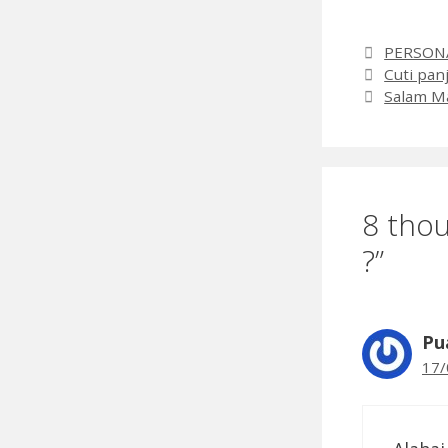
Categori
PERSON
Cuti pan
Salam Ma
8 thou
?”
Pu
17/