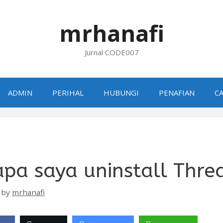
mrhanafi
Jurnal CODE007
ADMIN
PERIHAL
HUBUNGI
PENAFIAN
CA
pa saya uninstall Thre
by
mrhanafi