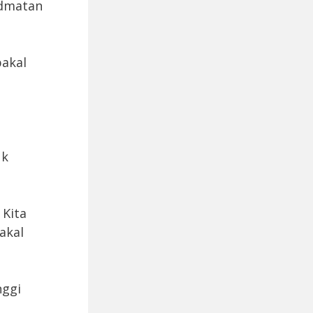
idmatan
akal
uk
 Kita
akal
nggi