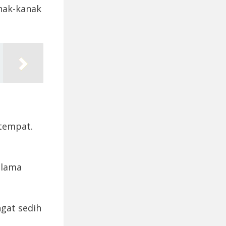
anak-kanak
 tempat.
k lama
gat sedih