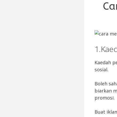
Ca
1.Kae
Kaedah p
sosial.
Boleh sah
biarkan m
promosi.
Buat ikla