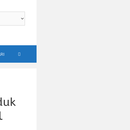
RI
duk
l