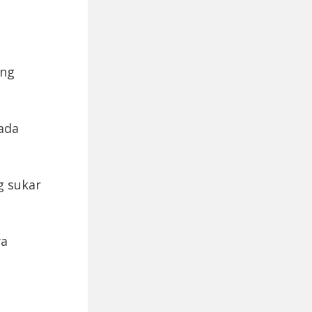
ang
ada
g sukar
ya