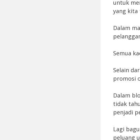
untuk me
yang kita
Dalam mas
pelanggan
Semua kae
Selain da
promosi o
Dalam blo
tidak tah
penjadi p
Lagi bagu
peluang u