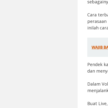
sebagainy
Cara terb
perasaan 
inilah ca
WAJIB B
Pendek kat
dan meny
Dalam Vol
menjalan
Buat Live