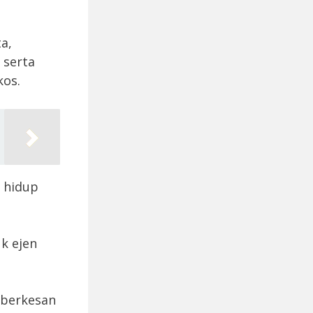
a,
 serta
kos.
h hidup
k ejen
 berkesan