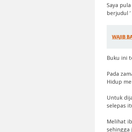
Saya pula
berjudul ‘
WAJIB B
Buku ini 
Pada zama
Hidup me
Untuk dija
selepas i
Melihat i
sehingga 