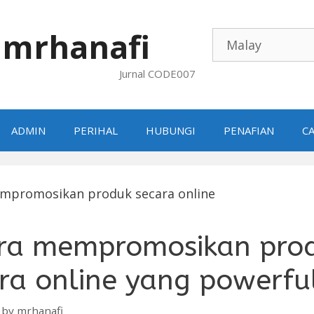
mrhanafi
Jurnal CODE007
ADMIN
PERIHAL
HUBUNGI
PENAFIAN
CA
ara mempromosikan pro
ra online yang powerfu
by
mrhanafi