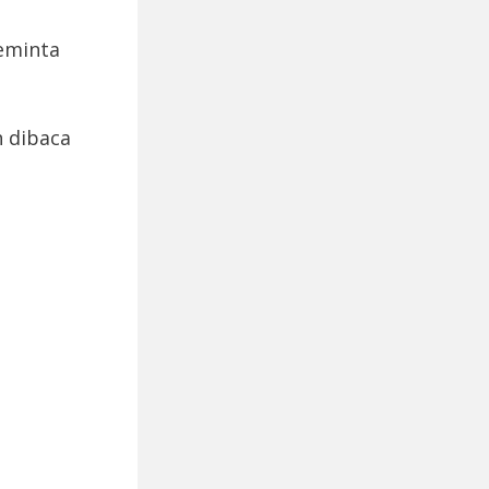
eminta
h dibaca