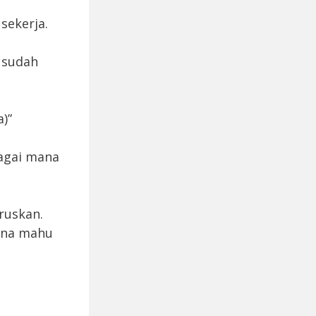
sekerja.
 sudah
)”
agai mana
ruskan.
mana mahu