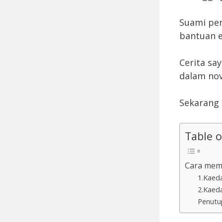
Suami pen
bantuan e
Cerita sa
dalam nov
Sekarang 
Table 
Cara mem
1.Kaed
2.Kaed
Penutu