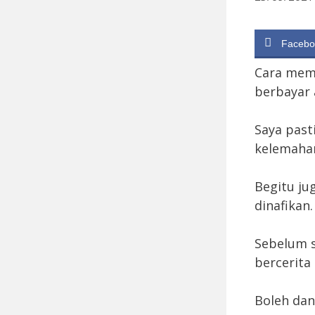
Facebo
Cara mem
berbayar 
Saya past
kelemahan
Begitu ju
dinafikan.
Sebelum s
bercerita 
Boleh da