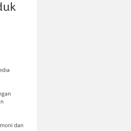
duk
edia
angan
an
imoni dan