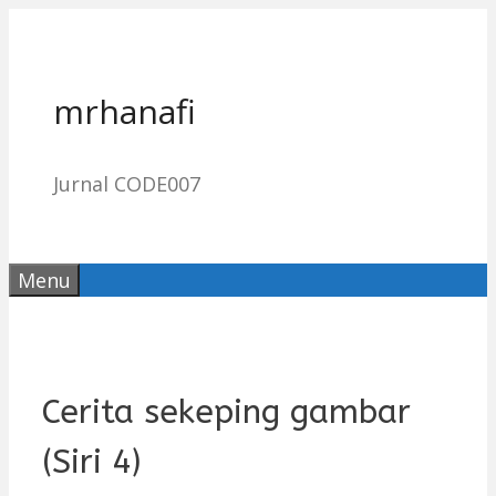
Skip
to
content
mrhanafi
Jurnal CODE007
Menu
Cerita sekeping gambar
(Siri 4)