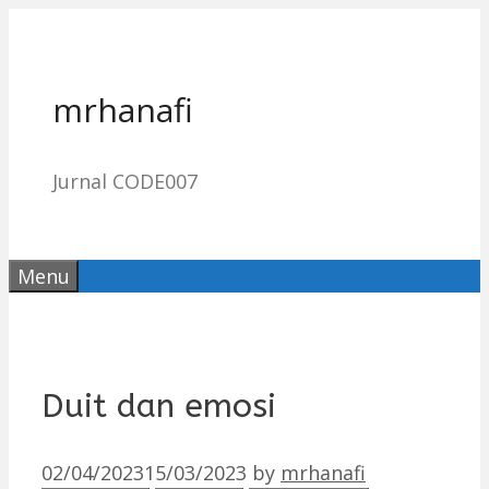
Skip
to
content
mrhanafi
Jurnal CODE007
Menu
Duit dan emosi
02/04/2023
15/03/2023
by
mrhanafi