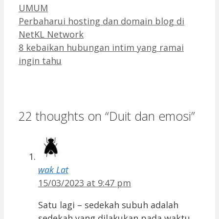
Categories
UMUM
Perbaharui hosting dan domain blog di
NetKL Network
8 kebaikan hubungan intim yang ramai
ingin tahu
22 thoughts on “Duit dan emosi”
wak Lat
15/03/2023 at 9:47 pm
Satu lagi – sedekah subuh adalah
sedekah yang dilakukan pada waktu