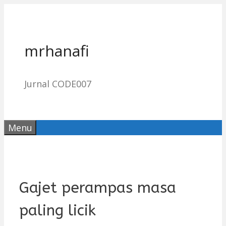
Skip
to
content
mrhanafi
Jurnal CODE007
Menu
Gajet perampas masa
paling licik