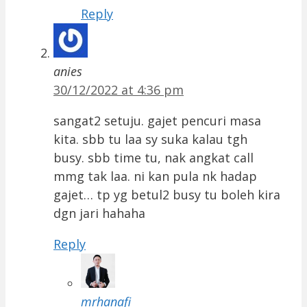
Reply
anies
30/12/2022 at 4:36 pm
sangat2 setuju. gajet pencuri masa
kita. sbb tu laa sy suka kalau tgh
busy. sbb time tu, nak angkat call
mmg tak laa. ni kan pula nk hadap
gajet… tp yg betul2 busy tu boleh kira
dgn jari hahaha
Reply
mrhanafi