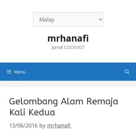
Skip
to
content
mrhanafi
Jurnal CODE007
Menu
Gelombang Alam Remaja
Kali Kedua
13/06/2016
by
mrhanafi