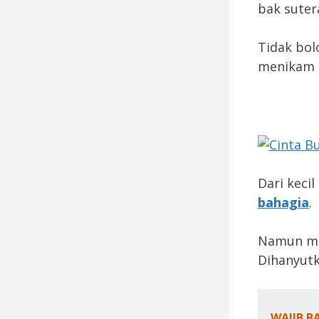
bak suter
Tidak bol
menikam 
Dari kecil
bahagia
.
Namun me
Dihanyutk
WAJIB B