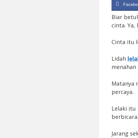
Facebo
Biar betu
cinta. Ya,
Cinta itu
Lidah
lela
menahan h
Matanya r
percaya.
Lelaki it
berbicara
Jarang se