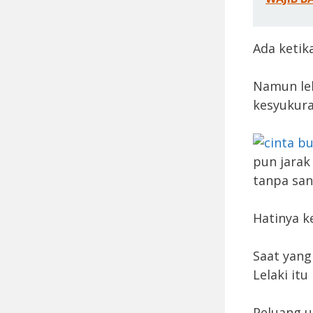
Ada ketik
Namun lel
kesyukura
pun jarak
tanpa san
Hatinya 
Saat yang
Lelaki it
Peluang u