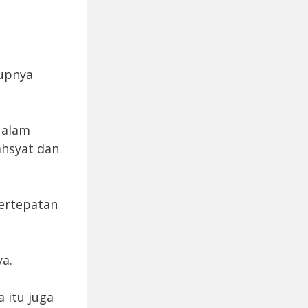
dupnya
 alam
ahsyat dan
 bertepatan
a.
a itu juga