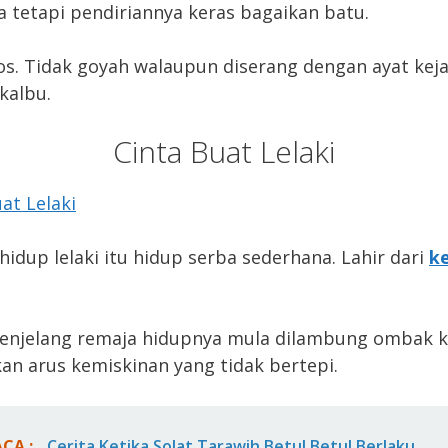
a tetapi pendiriannya keras bagaikan batu.
os. Tidak goyah walaupun diserang dengan ayat kej
kalbu.
Cinta Buat Lelaki
 hidup lelaki itu hidup serba sederhana. Lahir dari
k
njelang remaja hidupnya mula dilambung ombak k
an arus kemiskinan yang tidak bertepi.
ACA :
Cerita Ketika Solat Tarawih Betul Betul Berlaku