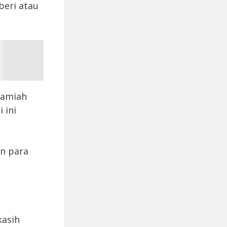
beri atau
lamiah
 ini
an para
kasih