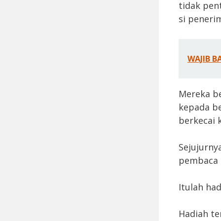
tidak pen
si peneri
WAJIB B
Mereka be
kepada be
berkecai 
Sejujurny
pembaca s
Itulah had
Hadiah te