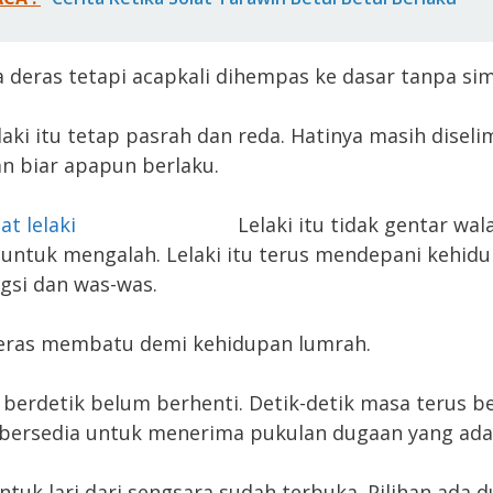
a deras tetapi acapkali dihempas ke dasar tanpa sim
aki itu tetap pasrah dan reda. Hatinya masih diseli
n biar apapun berlaku.
Lelaki itu tidak gentar wal
 untuk mengalah. Lelaki itu terus mendepani kehid
gsi dan was-was.
keras membatu demi kehidupan lumrah.
 berdetik belum berhenti. Detik-detik masa terus be
u bersedia untuk menerima pukulan dugaan yang ada
ntuk lari dari sengsara sudah terbuka. Pilihan ada d