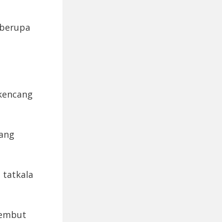
 berupa
kencang
rang
 tatkala
lembut