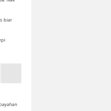
s biar
epi
epayahan