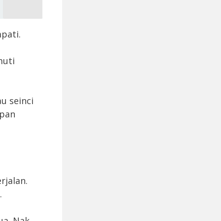
pati.
muti
au seinci
upan
rjalan.
.
ua. Nak