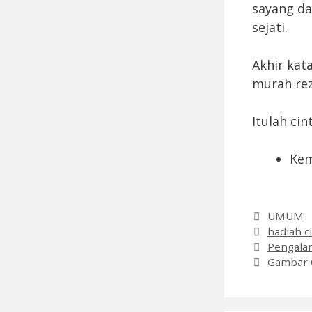
sayang da
sejati.
Akhir kat
murah rez
Itulah cin
Kem
Categori
UMUM
Tags
hadiah c
Pengala
Gambar C