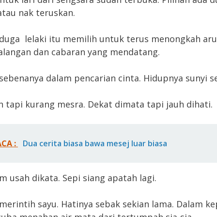
atau nak teruskan.
iduga lelaki itu memilih untuk terus menongkah aru
alangan dan cabaran yang mendatang.
u sebenanya dalam pencarian cinta. Hidupnya sunyi s
 tapi kurang mesra. Dekat dimata tapi jauh dihati.
ACA :
Dua cerita biasa bawa mesej luar biasa
m usah dikata. Sepi siang apatah lagi.
u merintih sayu. Hatinya sebak sekian lama. Dalam k
u cuba menahan air mata dari tertumpah sia-sia.