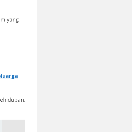
am yang
eluarga
ehidupan.