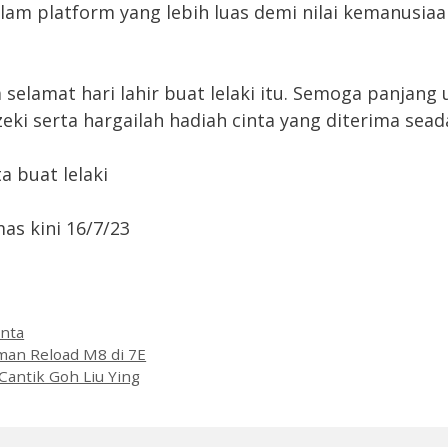
lam platform yang lebih luas demi nilai kemanusia
a selamat hari lahir buat lelaki itu. Semoga panjang
eki serta hargailah hadiah cinta yang diterima sead
ta buat lelaki
as kini 16/7/23
es
inta
man Reload M8 di 7E
antik Goh Liu Ying