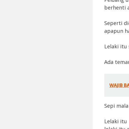
berhenti 
Seperti d
apapun h
Lelaki it
Ada teman
WAJIB B
Sepi mala
Lelaki it
lelaki it