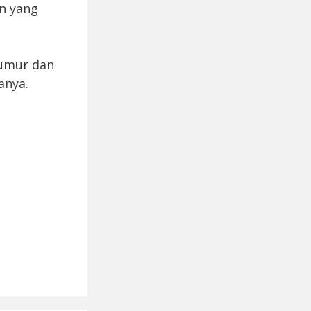
an yang
 umur dan
anya.