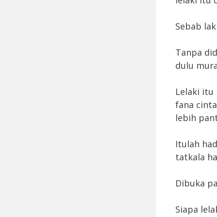
Sebab lak
Tanpa did
dulu mura
Lelaki it
fana cint
lebih pan
Itulah had
tatkala ha
Dibuka pa
Siapa lel