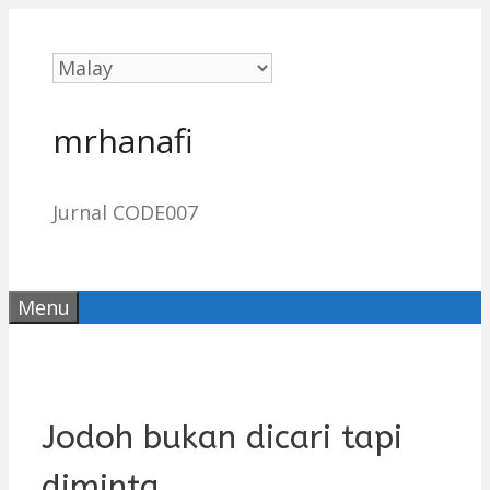
Skip
to
content
mrhanafi
Jurnal CODE007
Menu
Jodoh bukan dicari tapi
diminta