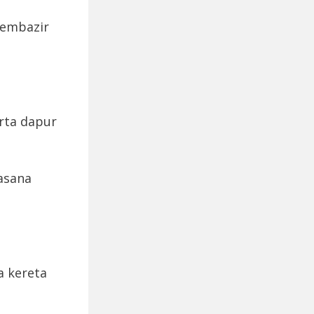
membazir
erta dapur
asana
a kereta