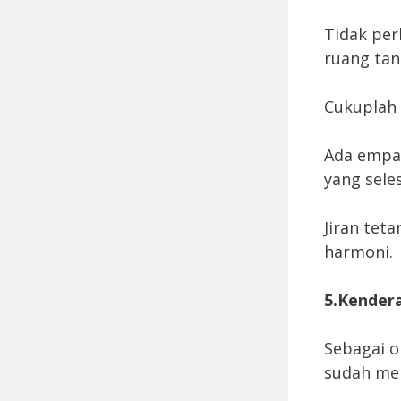
Tidak per
ruang tan
Cukuplah 
Ada empat
yang seles
Jiran tet
harmoni.
5.Kender
Sebagai o
sudah me