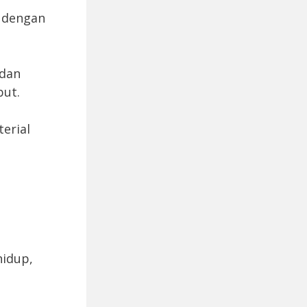
a dengan
 dan
but.
erial
hidup,