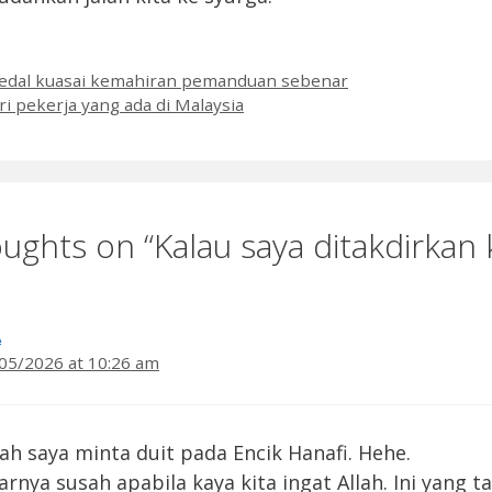
pedal kuasai kemahiran pemanduan sebenar
ri pekerja yang ada di Malaysia
ughts on “Kalau saya ditakdirkan
A
05/2026 at 10:26 am
ah saya minta duit pada Encik Hanafi. Hehe.
rnya susah apabila kaya kita ingat Allah. Ini yang t