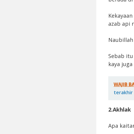
Kekayaan
azab api 
Naubillah
Sebab itu
kaya juga 
WAJIB B
terakhir
2.Akhlak
Apa kaita