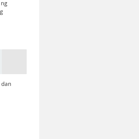
ung
ng
 dan