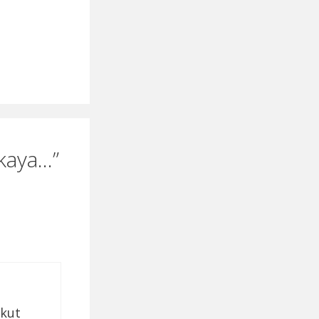
 kaya…”
akut