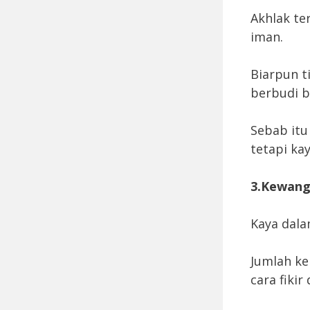
Akhlak te
iman.
Biarpun t
berbudi b
Sebab itu
tetapi kay
3.Kewan
Kaya dala
Jumlah ke
cara fiki