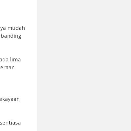
kaya mudah
erbanding
ada lima
eraan.
kekayaan
sentiasa