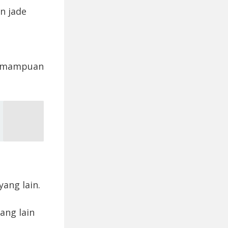
n jade
kemampuan
yang lain.
ang lain