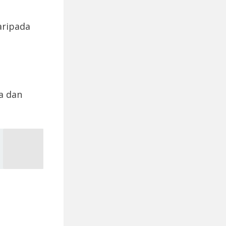
aripada
a dan