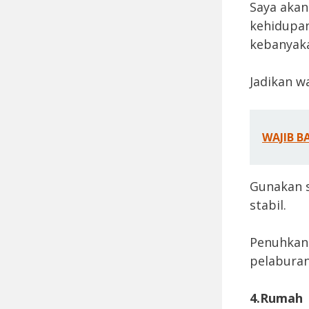
Saya aka
kehidupan
kebanyaka
Jadikan w
WAJIB B
Gunakan 
stabil.
Penuhkan
pelaburan
4.Rumah