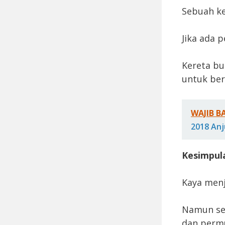
Sebuah k
Jika ada p
Kereta b
untuk berg
WAJIB B
2018 Anj
Kesimpul
Kaya menj
Namun seb
dan permu