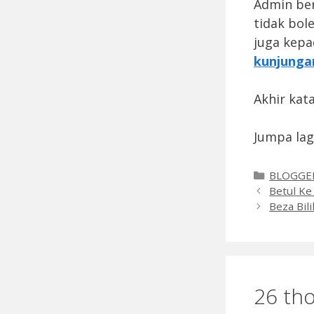
Admin ber
tidak bol
juga kepa
kunjunga
Akhir ka
Jumpa lag
Categori
BLOGGE
Betul Ke
Beza Bi
26 tho