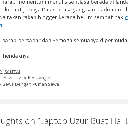
harap momentum menulis sentiasa berada di landa
eh ke laut jadinya.Dalam.masa yang sama admin mo
da rakan rakan blogger kerana belum sempat nak
m
n
.
ta harap bersabar dan Semoga semuanya dipermuda
i hendaknya.
es
R
,
SANTAI
 Lelaki Tak Boleh Nangis
lik Sewa Dengan Rumah Sewa
ughts on “Laptop Uzur Buat Hal L