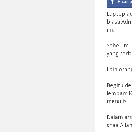
Facebo
Laptop ad
biasa.Adm
ini.
Sebelum i
yang terb
Lain orang
Begitu de
lembam.Ke
menulis.
Dalam art
shaa Alla