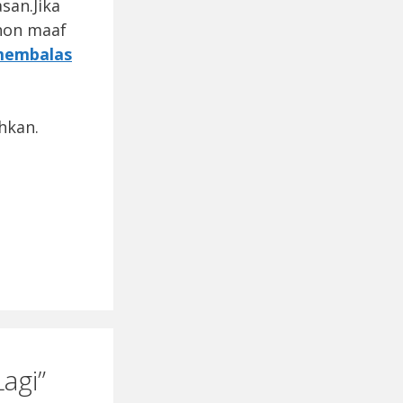
san.Jika
hon maaf
embalas
hkan.
agi”