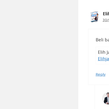
El
30/
Beli b
Elih 
Elihj
Reply