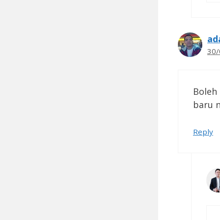
ad
30/
Boleh 
baru n
Reply