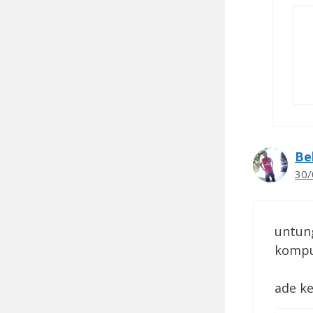
Be
30/
untun
kompu
ade k