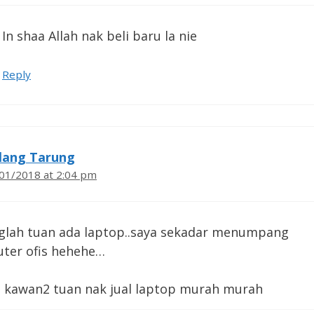
In shaa Allah nak beli baru la nie
Reply
lang Tarung
01/2018 at 2:04 pm
glah tuan ada laptop..saya sekadar menumpang
ter ofis hehehe…
e kawan2 tuan nak jual laptop murah murah