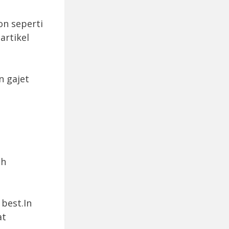
on seperti
artikel
n gajet
ah
 best.In
at