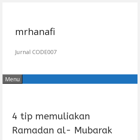
Skip
to
content
mrhanafi
Jurnal CODE007
Menu
4 tip memuliakan
Ramadan al- Mubarak