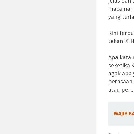
jelas dan
macamana.
yang terl
Kini terp
tekan ‘X’.
Apa kata 
seketika.
agak apa 
perasaan 
atau pere
WAJIB B