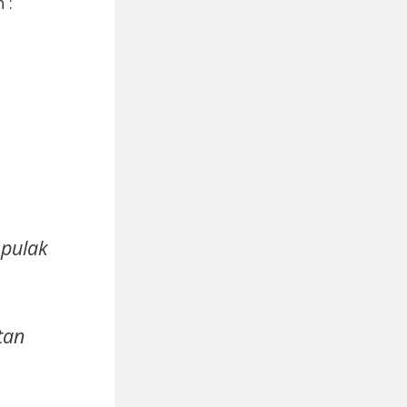
 :
 pulak
tan