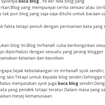
l syoknya
baca blog
…Ye ke? Ada blog yang
kan.Blog yang mempunyai cerita sensasi atau ceri
u tak pun blog yang saja-saja ditulis untuk bacaan sa
k fakta tetapi penuh dengan permainan kata yang
ukan blog ini.Blog mrhanafi cuba berkongsikan ses
api diperhalusi dengan sesuatu yang jarang blogger 
inamakan kelainan dan keunikan.
gapa.Sejak kebelakangan ini mrhanafi syok sendiri
ng lain.Tetapi untuk kepada blog sendiri.Sehingga t
halus menyatakan syok juga
baca blog
sendiri.Den
ata yang pendek tetapi teratur.Dalam masa yang 
ikan mesej kemanusiaan.