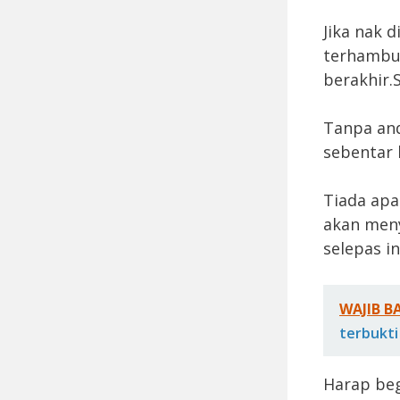
Jika nak 
terhambur
berakhir.
Tanpa and
sebentar l
Tiada apa
akan men
selepas in
WAJIB B
terbukti
Harap beg