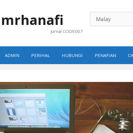
mrhanafi
Jurnal CODE007
ADMIN
PERIHAL
HUBUNGI
PENAFIAN
CA