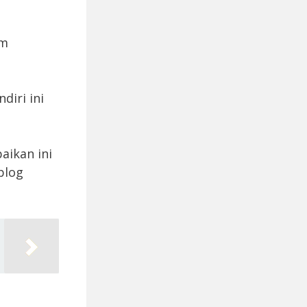
um
diri ini
aikan ini
blog