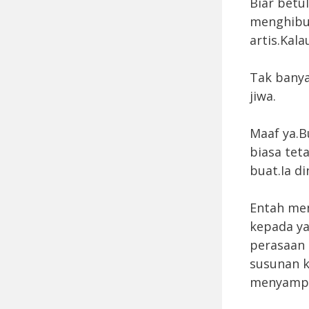
Biar betu
menghibur
artis.Kala
Tak banya
jiwa.
Maaf ya.B
biasa tet
buat.Ia d
Entah men
kepada ya
perasaan 
susunan k
menyampa