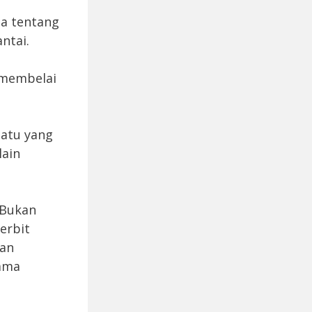
ta tentang
ntai.
 membelai
uatu yang
lain
,Bukan
erbit
gan
sama