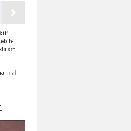
ktif
Lebih-
 dalam
l-kial
t