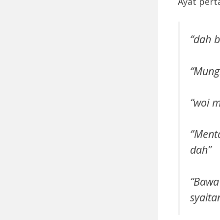
Ayat pert
“dah b
“Mungk
“woi m
‘’Ment
dah”
“Bawa 
syaita