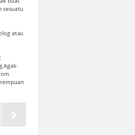
Nak buat
n sesuatu
blog atau
t
g.Agak-
drom
perempuan