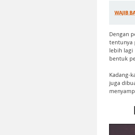
WAJIB B
Dengan pe
tentunya 
lebih lag
bentuk pe
Kadang-ka
juga dibu
menyampa