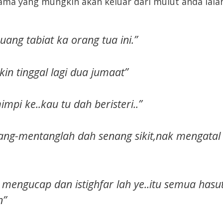
ama yang mungkin akan keluar dari mulut anda ialah
uang tabiat ka orang tua ini.”
in tinggal lagi dua jumaat”
impi ke..kau tu dah beristeri..”
ang-mentanglah dah senang sikit,nak mengatal
mengucap dan istighfar lah ye..itu semua hasu
n”