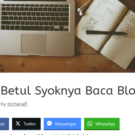
 Betul Syoknya Baca Bl
by
mrhanafi
ok
Twitter
Messenger
WhatsApp