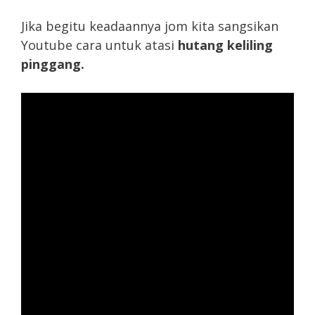
Jika begitu keadaannya jom kita sangsikan
Youtube cara untuk atasi
hutang keliling
pinggang.