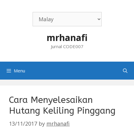
Skip
to
content
mrhanafi
Jurnal CODE007
Menu
Cara Menyelesaikan
Hutang Keliling Pinggang
13/11/2017
by
mrhanafi