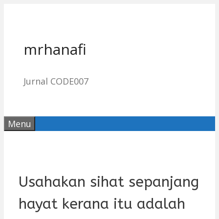
Skip
to
content
mrhanafi
Jurnal CODE007
Menu
Usahakan sihat sepanjang
hayat kerana itu adalah