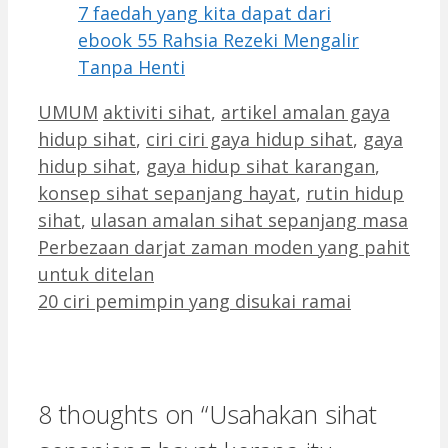
7 faedah yang kita dapat dari
ebook 55 Rahsia Rezeki Mengalir
Tanpa Henti
Categories
Tags
UMUM
aktiviti sihat
,
artikel amalan gaya
hidup sihat
,
ciri ciri gaya hidup sihat
,
gaya
hidup sihat
,
gaya hidup sihat karangan
,
konsep sihat sepanjang hayat
,
rutin hidup
sihat
,
ulasan amalan sihat sepanjang masa
Perbezaan darjat zaman moden yang pahit
untuk ditelan
20 ciri pemimpin yang disukai ramai
8 thoughts on “Usahakan sihat