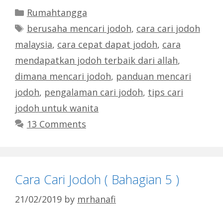
Categories
Rumahtangga
Tags
berusaha mencari jodoh
,
cara cari jodoh
malaysia
,
cara cepat dapat jodoh
,
cara
mendapatkan jodoh terbaik dari allah
,
dimana mencari jodoh
,
panduan mencari
jodoh
,
pengalaman cari jodoh
,
tips cari
jodoh untuk wanita
13 Comments
Cara Cari Jodoh ( Bahagian 5 )
21/02/2019
by
mrhanafi