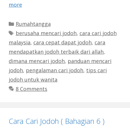
more
Categories
Rumahtangga
Tags
berusaha mencari jodoh
,
cara cari jodoh
malaysia
,
cara cepat dapat jodoh
,
cara
mendapatkan jodoh terbaik dari allah
,
dimana mencari jodoh
,
panduan mencari
jodoh
,
pengalaman cari jodoh
,
tips cari
jodoh untuk wanita
8 Comments
Cara Cari Jodoh ( Bahagian 6 )