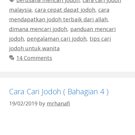
berusaha mencari jodoh
,
cara cari jodoh
malaysia
,
cara cepat dapat jodoh
,
cara
mendapatkan jodoh terbaik dari allah
,
dimana mencari jodoh
,
panduan mencari
jodoh
,
pengalaman cari jodoh
,
tips cari
jodoh untuk wanita
14 Comments
Cara Cari Jodoh ( Bahagian 4 )
19/02/2019
by
mrhanafi