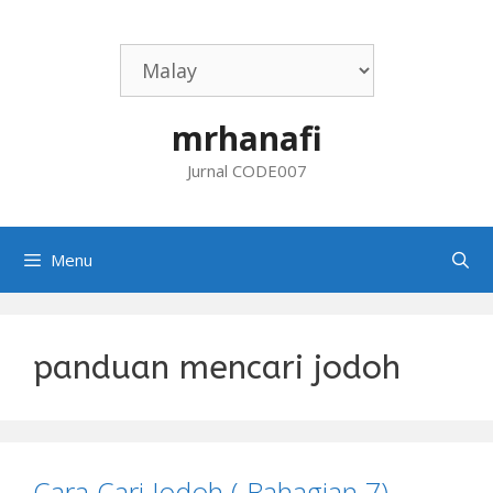
Skip
to
content
mrhanafi
Jurnal CODE007
Menu
panduan mencari jodoh
Cara Cari Jodoh ( Bahagian 7)