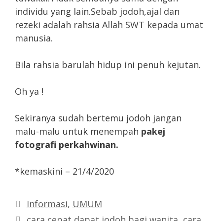
individu yang lain.Sebab jodoh,ajal dan
rezeki adalah rahsia Allah SWT kepada umat
manusia.
Bila rahsia barulah hidup ini penuh kejutan.
Oh ya !
Sekiranya sudah bertemu jodoh jangan
malu-malu untuk menempah
pakej
fotografi perkahwinan.
*kemaskini – 21/4/2020
Categories
Informasi
,
UMUM
Tags
cara cepat dapat jodoh bagi wanita
,
cara