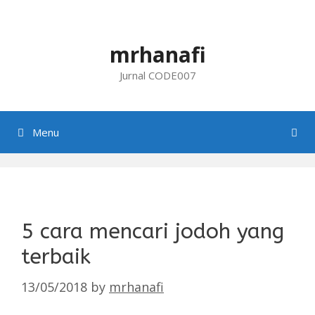
Skip
to
content
mrhanafi
Jurnal CODE007
Menu
5 cara mencari jodoh yang
terbaik
13/05/2018
by
mrhanafi