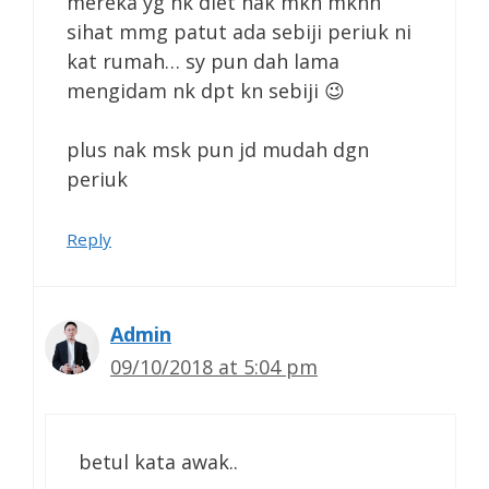
mereka yg nk diet nak mkn mknn
sihat mmg patut ada sebiji periuk ni
kat rumah… sy pun dah lama
mengidam nk dpt kn sebiji 😉
plus nak msk pun jd mudah dgn
periuk
Reply
Admin
09/10/2018 at 5:04 pm
betul kata awak..