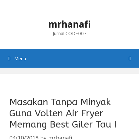
Skip
to
content
mrhanafi
Jurnal CODE007
Menu
Masakan Tanpa Minyak
Guna Volten Air Fryer
Memang Best Giler Tau !
04/10/2018
by
mrhanafi