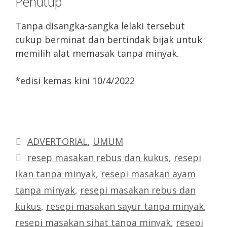
Penutup
Tanpa disangka-sangka lelaki tersebut
cukup berminat dan bertindak bijak untuk
memilih alat memasak tanpa minyak.
*edisi kemas kini 10/4/2022
Categories
ADVERTORIAL
,
UMUM
Tags
resep masakan rebus dan kukus
,
resepi
ikan tanpa minyak
,
resepi masakan ayam
tanpa minyak
,
resepi masakan rebus dan
kukus
,
resepi masakan sayur tanpa minyak
,
resepi masakan sihat tanpa minyak
,
resepi