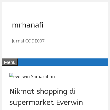
Skip
to
content
mrhanafi
Jurnal CODE007
Menu
Nikmat shopping di
supermarket Everwin