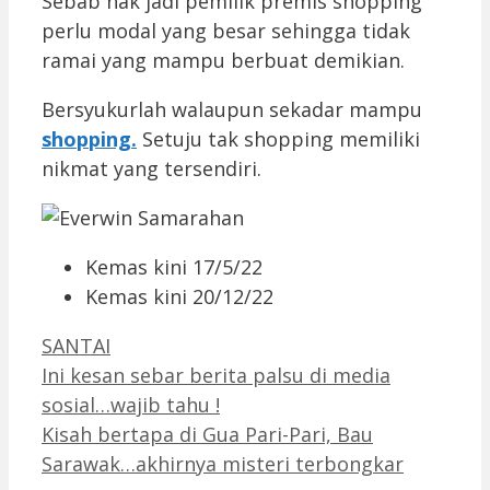
Sebab nak jadi pemilik premis shopping
perlu modal yang besar sehingga tidak
ramai yang mampu berbuat demikian.
Bersyukurlah walaupun sekadar mampu
shopping.
Setuju tak shopping memiliki
nikmat yang tersendiri.
Kemas kini 17/5/22
Kemas kini 20/12/22
Categories
SANTAI
Ini kesan sebar berita palsu di media
sosial…wajib tahu !
Kisah bertapa di Gua Pari-Pari, Bau
Sarawak…akhirnya misteri terbongkar