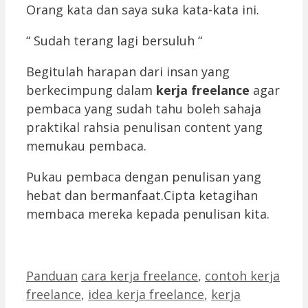
Orang kata dan saya suka kata-kata ini.
“ Sudah terang lagi bersuluh “
Begitulah harapan dari insan yang
berkecimpung dalam
kerja freelance
agar
pembaca yang sudah tahu boleh sahaja
praktikal rahsia penulisan content yang
memukau pembaca.
Pukau pembaca dengan penulisan yang
hebat dan bermanfaat.Cipta ketagihan
membaca mereka kepada penulisan kita.
Categories
Tags
Panduan
cara kerja freelance
,
contoh kerja
freelance
,
idea kerja freelance
,
kerja