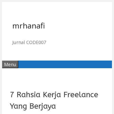
Skip
to
content
mrhanafi
Jurnal CODE007
Menu
7 Rahsia Kerja Freelance
Yang Berjaya