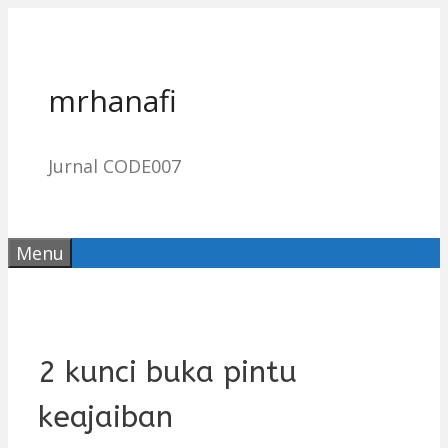
Skip
to
content
mrhanafi
Jurnal CODE007
Menu
2 kunci buka pintu
keajaiban