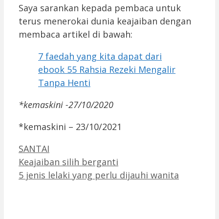
Saya sarankan kepada pembaca untuk
terus menerokai dunia keajaiban dengan
membaca artikel di bawah:
7 faedah yang kita dapat dari
ebook 55 Rahsia Rezeki Mengalir
Tanpa Henti
*kemaskini -27/10/2020
*kemaskini – 23/10/2021
Categories
SANTAI
Keajaiban silih berganti
5 jenis lelaki yang perlu dijauhi wanita